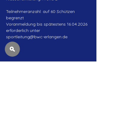
Teilnehmeranzahl: auf 60 Schützen 
begrenzt
Voranmeldung bis spätestens 16.04.2026 
erforderlich unter
sportleitung@bwc-erlangen.de
Diese
Veranstaltung
teilen